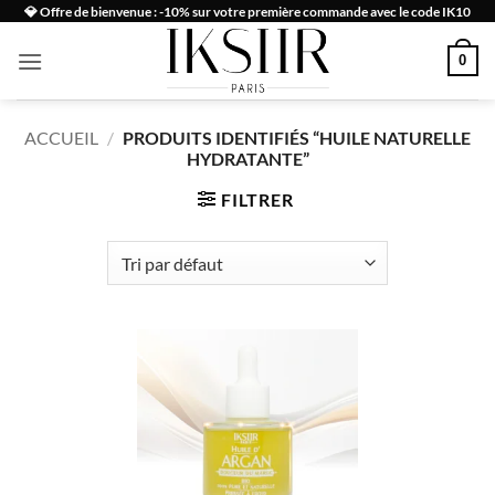
Passer
💎 Offre de bienvenue : -10% sur votre première commande avec le code IK10
au
0
contenu
ACCUEIL
/
PRODUITS IDENTIFIÉS “HUILE NATURELLE
HYDRATANTE”
FILTRER